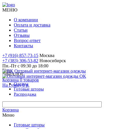
МЕНЮ
О компании
Оплата и доставка
Статьи
Отзывы
Вопрос-ответ
Контакты
+7 (916) 857-73-15
Москва
+7 (383) 306-53-82
Новосибирск
Пн.-Пт с 09:30 до 18:00
КАТАЛОГ
Корзина
0
товаров
Одежда
На сумму
0 р.
Готовые
шторы
Распродажа
Корзина
Меню
Готовые шторы