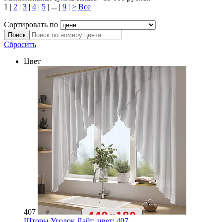
1
|
2
|
3
|
4
|
5
|
...
|
9
|
>
Все
Сортировать по
Сбросить
Цвет
407
Шторы Уголок Лайт, цвет:
407