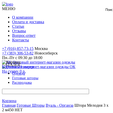
МЕНЮ
О компании
Оплата и доставка
Статьи
Отзывы
Вопрос-ответ
Контакты
+7 (916) 857-73-15
Москва
+7 (383) 306-53-82
Новосибирск
Пн.-Пт с 09:30 до 18:00
КАТАЛОГ
Корзина
0
товаров
На сумму
0 р.
Одежда
Готовые
шторы
Распродажа
Корзина
Главная
Готовые Шторы
Вуаль - Органза
Штора Мелодия 3 х
2 м450 НЕТ