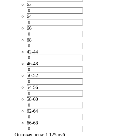
62
64
66
68
42-44
46-48
50-52
54-56
58-60
62-64
66-68
Оптовая цена:
1 125 руб.