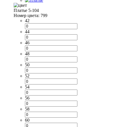
Платье 5-104
Номер цвета: 799
42
44
46
48
50
52
54
56
58
60