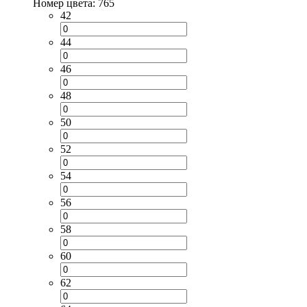
Номер цвета: 765
42
44
46
48
50
52
54
56
58
60
62