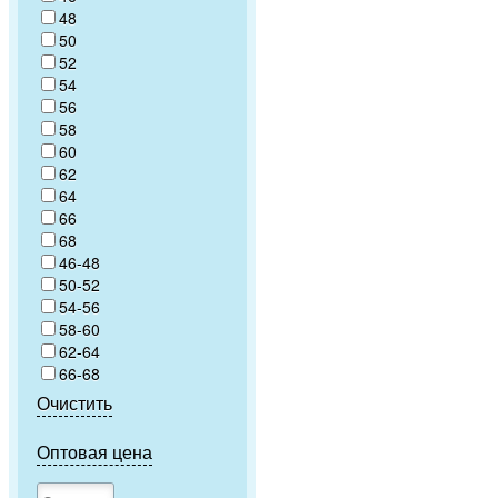
48
50
52
54
56
58
60
62
64
66
68
46-48
50-52
54-56
58-60
62-64
66-68
Очистить
Оптовая цена