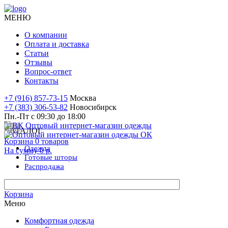
МЕНЮ
О компании
Оплата и доставка
Статьи
Отзывы
Вопрос-ответ
Контакты
+7 (916) 857-73-15
Москва
+7 (383) 306-53-82
Новосибирск
Пн.-Пт с 09:30 до 18:00
КАТАЛОГ
Корзина
0
товаров
Одежда
На сумму
0 р.
Готовые
шторы
Распродажа
Корзина
Меню
Комфортная одежда