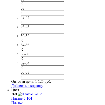
68
42-44
46-48
50-52
54-56
58-60
62-64
66-68
Оптовая цена:
1 125 руб.
Добавить в корзину
Цвет
769
Платье 5-104
Платье